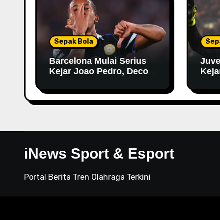
Sepak Bola
Sep
Barcelona Mulai Serius
Juve
Kejar Joao Pedro, Deco
Keja
Datangi London untuk
Negosiasi
iNews Sport & Esport
Portal Berita Tren Olahraga Terkini