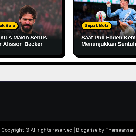
ak Bola
Sepak Bola
ntus Makin Serius
Saat Phil Foden Kem
r Alisson Becker
Menunjukkan Sentu
Magisnya Bersama
Manchester City
Copyright © All rights reserved
|
Blogarise
by
Themeansar
.