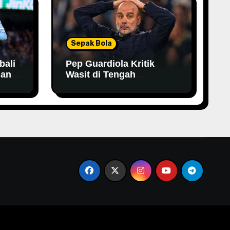
Sepak Bola
bali
Pep Guardiola Kritik
han
Wasit di Tengah
Persaingan Gelar,
Tegaskan City Tak Bisa
Bergantung pada VAR