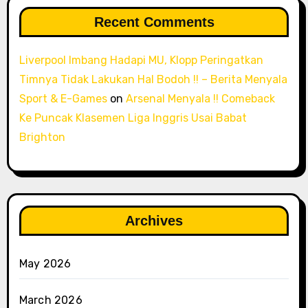
Recent Comments
Liverpool Imbang Hadapi MU, Klopp Peringatkan
Timnya Tidak Lakukan Hal Bodoh !! – Berita Menyala
Sport & E-Games
on
Arsenal Menyala !! Comeback
Ke Puncak Klasemen Liga Inggris Usai Babat
Brighton
Archives
May 2026
March 2026