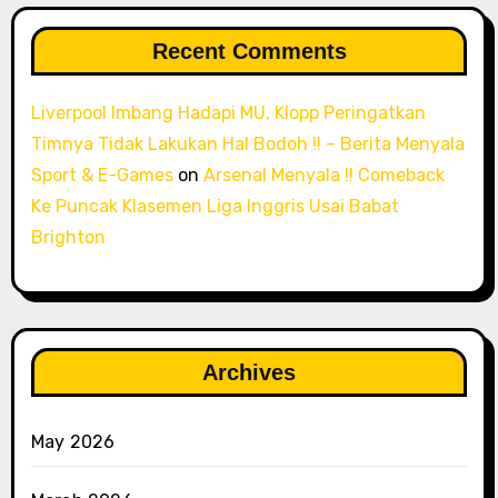
Recent Comments
Liverpool Imbang Hadapi MU, Klopp Peringatkan
Timnya Tidak Lakukan Hal Bodoh !! – Berita Menyala
Sport & E-Games
on
Arsenal Menyala !! Comeback
Ke Puncak Klasemen Liga Inggris Usai Babat
Brighton
Archives
May 2026