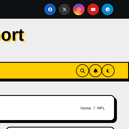
ngah Persaingan Gelar, Tegaskan City Tak Bisa Bergantung p
ort
Home
MPL