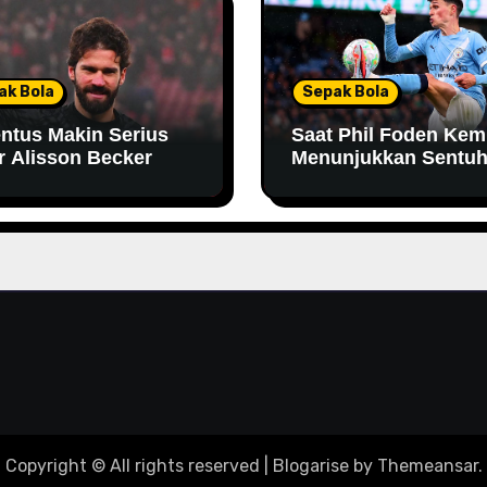
ak Bola
Sepak Bola
ntus Makin Serius
Saat Phil Foden Kem
r Alisson Becker
Menunjukkan Sentu
Magisnya Bersama
Manchester City
Copyright © All rights reserved
|
Blogarise
by
Themeansar
.