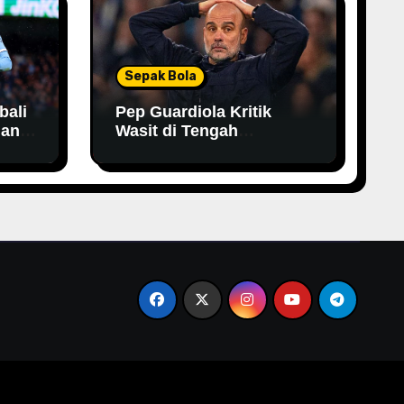
Sepak Bola
bali
Pep Guardiola Kritik
han
Wasit di Tengah
Persaingan Gelar,
Tegaskan City Tak Bisa
Bergantung pada VAR