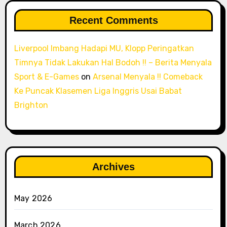
Recent Comments
Liverpool Imbang Hadapi MU, Klopp Peringatkan
Timnya Tidak Lakukan Hal Bodoh !! – Berita Menyala
Sport & E-Games
on
Arsenal Menyala !! Comeback
Ke Puncak Klasemen Liga Inggris Usai Babat
Brighton
Archives
May 2026
March 2026