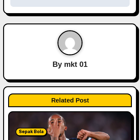
n
a
v
i
g
By
mkt 01
a
t
i
Related Post
o
n
Sepak Bola