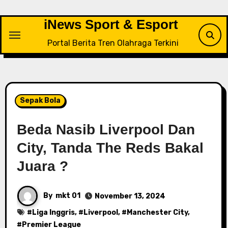
Skip
to
iNews Sport & Esport
content
Portal Berita Tren Olahraga Terkini
Sepak Bola
Beda Nasib Liverpool Dan
City, Tanda The Reds Bakal
Juara ?
By
mkt 01
November 13, 2024
#
Liga Inggris
, #
Liverpool
, #
Manchester City
,
#
Premier League