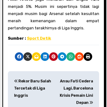
menjadi 5%. Musim ini sepertinya tidak lagi
menjadi musim bagi Arsenal setelah kesulitan
meraih kemenangan dalam empat
pertandingan terakhirnya di Liga Inggris.
Sumber :
Sport Detik
P
Rekor Baru Salah
Ansu Fati Cedera
o
Tercetak di Liga
Lagi, Barcelona
s
Inggris
Krisis Pemain Lini
Depan
t