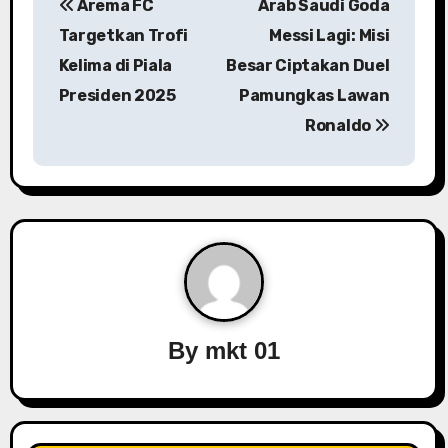
Arema FC
Arab Saudi Goda
o
Targetkan Trofi
Messi Lagi: Misi
s
Kelima di Piala
Besar Ciptakan Duel
Presiden 2025
Pamungkas Lawan
t
Ronaldo
n
a
v
i
g
a
By
mkt 01
t
i