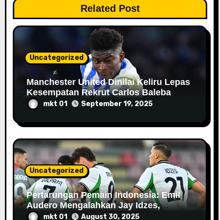
Related Post
o
n
Uncategorized
Manchester United Dinilai Keliru Lepas
Kesempatan Rekrut Carlos Baleba
mkt 01
September 19, 2025
Uncategorized
Pertarungan Pemain Indonesia: Emil
Audero Mengalahkan Jay Idzes,
Cremonese Berada di Puncak
mkt 01
August 30, 2025