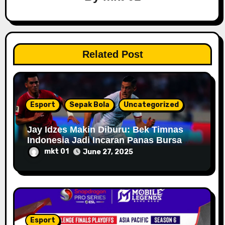
t
i
Related Post
o
n
Esport
Sepak Bola
Uncategorized
Jay Idzes Makin Diburu: Bek Timnas
Indonesia Jadi Incaran Panas Bursa
Transfer 2025
mkt 01
June 27, 2025
Esport