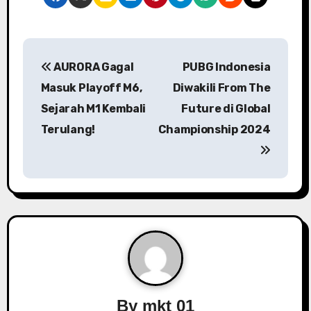
P
AURORA Gagal
PUBG Indonesia
o
Masuk Playoff M6,
Diwakili From The
s
Sejarah M1 Kembali
Future di Global
Terulang!
Championship 2024
t
n
a
v
i
g
a
By
mkt 01