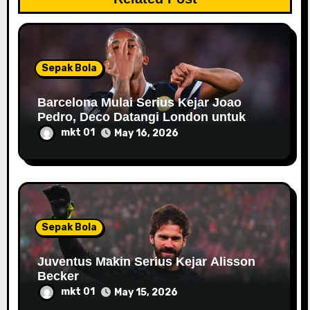
o
n
Sepak Bola
Barcelona Mulai Serius Kejar Joao
Pedro, Deco Datangi London untuk
Negosiasi
mkt 01
May 16, 2026
Sepak Bola
Juventus Makin Serius Kejar Alisson
Becker
mkt 01
May 15, 2026