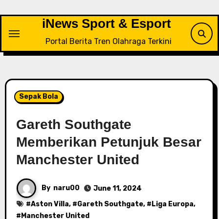
Skip
to
iNews Sport & Esport
content
Portal Berita Tren Olahraga Terkini
Sepak Bola
Gareth Southgate
Memberikan Petunjuk Besar
Manchester United
By
naru00
June 11, 2024
#
Aston Villa
, #
Gareth Southgate
, #
Liga Europa
,
#
Manchester United