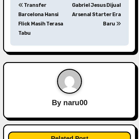
Transfer
Gabriel Jesus Dijual
o
Barcelona Hansi
Arsenal Starter Era
s
Flick Masih Terasa
Baru
Tabu
t
n
a
v
i
g
By
naru00
a
t
i
Related Post