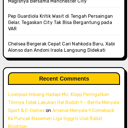
Magisnya Bersama Manchester City
Pep Guardiola Kritik Wasit di Tengah Persaingan
Gelar, Tegaskan City Tak Bisa Bergantung pada
VAR
Chelsea Bergerak Cepat Cari Nahkoda Baru, Xabi
Alonso dan Andoni Iraola Langsung Didekati
Recent Comments
Liverpool Imbang Hadapi MU, Klopp Peringatkan
Timnya Tidak Lakukan Hal Bodoh !! – Berita Menyala
Sport & E-Games
on
Arsenal Menyala !! Comeback
Ke Puncak Klasemen Liga Inggris Usai Babat
Brighton