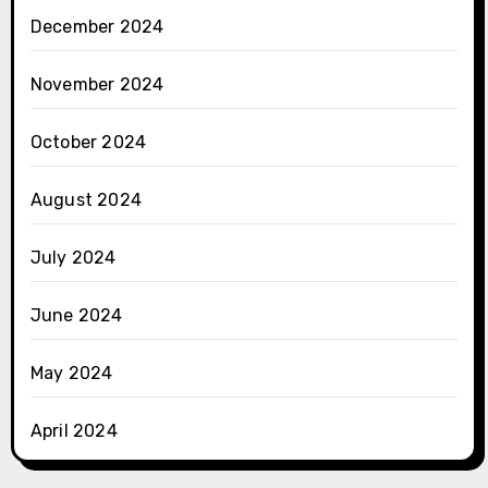
December 2024
November 2024
October 2024
August 2024
July 2024
June 2024
May 2024
April 2024