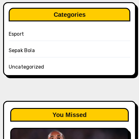
Categories
Esport
Sepak Bola
Uncategorized
You Missed