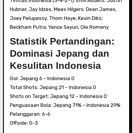
Timnas Indonesia (3-4-2-1): Emil Audero; Justin
Hubner, Jay Idzes, Mees Hilgers; Dean James,
Joey Pelupessy, Thom Haye, Kevin Diks;
Beckham Putra, Yance Sayuri, Ole Romeny
Statistik Pertandingan:
Dominasi Jepang dan
Kesulitan Indonesia
Gol: Jepang 6 – Indonesia 0
Total Shots: Jepang 21 – Indonesia 0
Shots on Target: Jepang 12 – Indonesia 0
Penguasaan Bola: Jepang 71% – Indonesia 29%
Pelanggaran: 6-6
Offside: 0-3