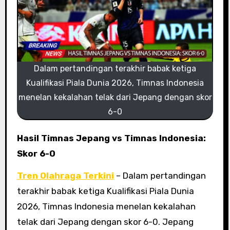
Dalam pertandingan terakhir babak ketiga
Kualifikasi Piala Dunia 2026, Timnas Indonesia
menelan kekalahan telak dari Jepang dengan skor
6-0
Hasil Timnas Jepang vs Timnas Indonesia:
Skor 6-0
Tren Olahraga Terkini
– Dalam pertandingan
terakhir babak ketiga Kualifikasi Piala Dunia
2026, Timnas Indonesia menelan kekalahan
telak dari Jepang dengan skor 6-0. Jepang