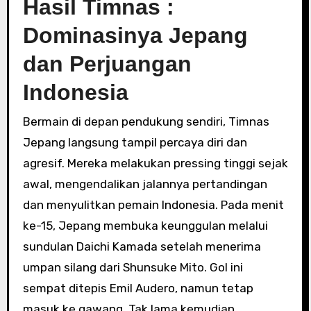
Hasil Timnas
:
Dominasinya Jepang
dan Perjuangan
Indonesia
Bermain di depan pendukung sendiri, Timnas
Jepang langsung tampil percaya diri dan
agresif. Mereka melakukan pressing tinggi sejak
awal, mengendalikan jalannya pertandingan
dan menyulitkan pemain Indonesia. Pada menit
ke-15, Jepang membuka keunggulan melalui
sundulan Daichi Kamada setelah menerima
umpan silang dari Shunsuke Mito. Gol ini
sempat ditepis Emil Audero, namun tetap
masuk ke gawang. Tak lama kemudian,