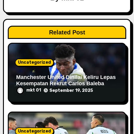
t
i
o
Related Post
n
Uncategorized
Manchester United Dinilai Keliru Lepas
Kesempatan Rekrut Carlos Baleba
mkt 01
September 19, 2025
Uncategorized