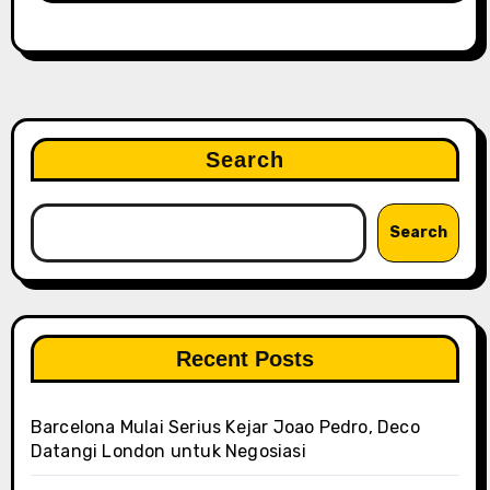
Search
Search
Recent Posts
Barcelona Mulai Serius Kejar Joao Pedro, Deco
Datangi London untuk Negosiasi