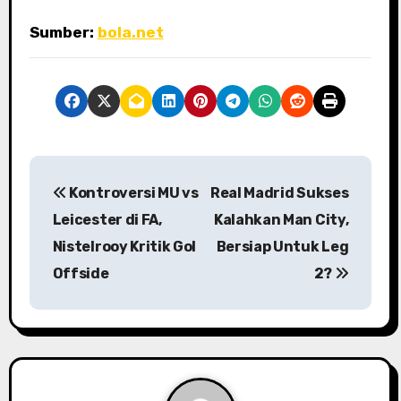
Sumber:
bola.net
P
Kontroversi MU vs
Real Madrid Sukses
o
Leicester di FA,
Kalahkan Man City,
s
Nistelrooy Kritik Gol
Bersiap Untuk Leg
Offside
2?
t
n
a
v