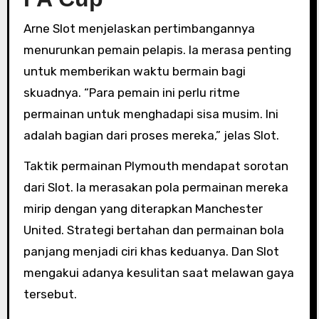
Arne Slot menjelaskan pertimbangannya
menurunkan pemain pelapis. Ia merasa penting
untuk memberikan waktu bermain bagi
skuadnya. “Para pemain ini perlu ritme
permainan untuk menghadapi sisa musim. Ini
adalah bagian dari proses mereka,” jelas Slot.
Taktik permainan Plymouth mendapat sorotan
dari Slot. Ia merasakan pola permainan mereka
mirip dengan yang diterapkan Manchester
United. Strategi bertahan dan permainan bola
panjang menjadi ciri khas keduanya. Dan Slot
mengakui adanya kesulitan saat melawan gaya
tersebut.