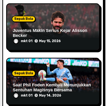
Sepak Bola
Juventus Makin Serius Kejar Alisson
Becker
mkt 01
May 15, 2026
Sepak Bola
Saat Phil Foden Kembali Menunjukkan
Sentuhan Magisnya Bersama
Manchester City
mkt 01
May 14, 2026