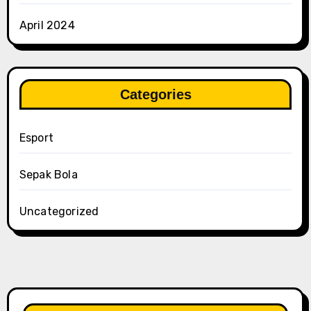
April 2024
Categories
Esport
Sepak Bola
Uncategorized