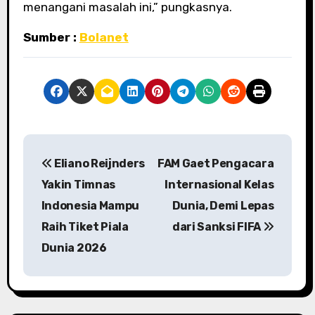
menangani masalah ini,” pungkasnya.
Sumber :
Bolanet
P
Eliano Reijnders
FAM Gaet Pengacara
o
Yakin Timnas
Internasional Kelas
s
Indonesia Mampu
Dunia, Demi Lepas
Raih Tiket Piala
dari Sanksi FIFA
t
Dunia 2026
n
a