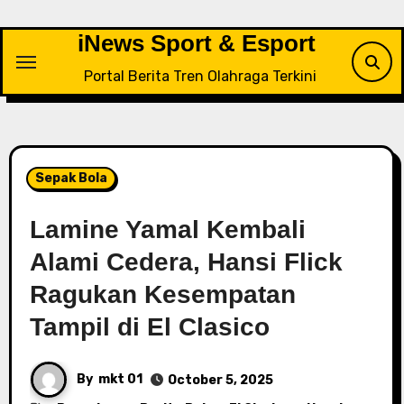
Skip
to
iNews Sport & Esport
content
Portal Berita Tren Olahraga Terkini
Sepak Bola
Lamine Yamal Kembali
Alami Cedera, Hansi Flick
Ragukan Kesempatan
Tampil di El Clasico
By
mkt 01
October 5, 2025