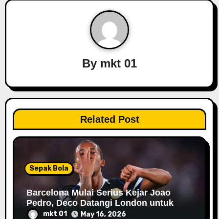
v
i
g
a
By
mkt 01
t
i
Related Post
o
n
Sepak Bola
Barcelona Mulai Serius Kejar Joao
Pedro, Deco Datangi London untuk
Negosiasi
mkt 01
May 16, 2026