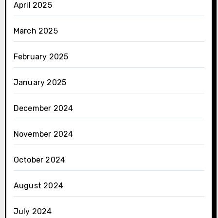
April 2025
March 2025
February 2025
January 2025
December 2024
November 2024
October 2024
August 2024
July 2024