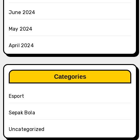
June 2024
May 2024
April 2024
Categories
Esport
Sepak Bola
Uncategorized