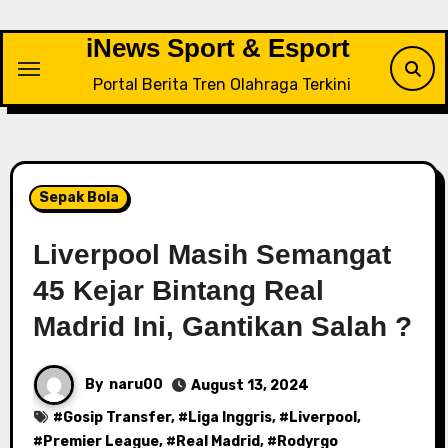
Skip
to
iNews Sport & Esport
content
Portal Berita Tren Olahraga Terkini
Sepak Bola
Liverpool Masih Semangat
45 Kejar Bintang Real
Madrid Ini, Gantikan Salah ?
By
naru00
August 13, 2024
#
Gosip Transfer
, #
Liga Inggris
, #
Liverpool
,
#
Premier League
, #
Real Madrid
, #
Rodyrgo