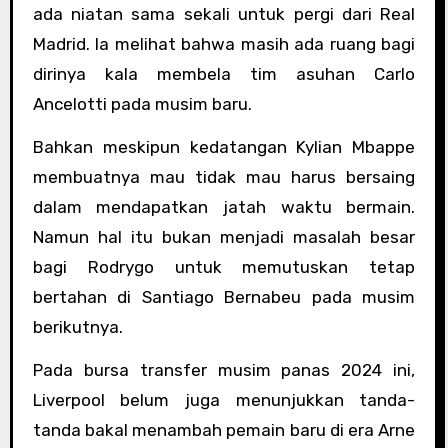
ada niatan sama sekali untuk pergi dari Real
Madrid. Ia melihat bahwa masih ada ruang bagi
dirinya kala membela tim asuhan Carlo
Ancelotti pada musim baru.
Bahkan meskipun kedatangan Kylian Mbappe
membuatnya mau tidak mau harus bersaing
dalam mendapatkan jatah waktu bermain.
Namun hal itu bukan menjadi masalah besar
bagi Rodrygo untuk memutuskan tetap
bertahan di Santiago Bernabeu pada musim
berikutnya.
Pada bursa transfer musim panas 2024 ini,
Liverpool belum juga menunjukkan tanda-
tanda bakal menambah pemain baru di era Arne