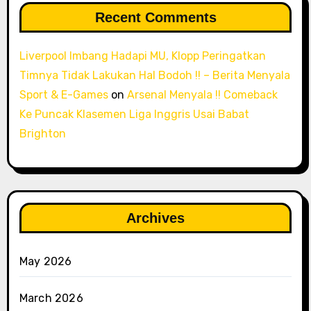
Recent Comments
Liverpool Imbang Hadapi MU, Klopp Peringatkan
Timnya Tidak Lakukan Hal Bodoh !! – Berita Menyala
Sport & E-Games
on
Arsenal Menyala !! Comeback
Ke Puncak Klasemen Liga Inggris Usai Babat
Brighton
Archives
May 2026
March 2026