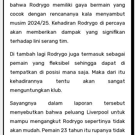
bahwa Rodrygo memiliki gaya bermain yang
cocok dengan rencananya kala menyambut
musim 2024/25. Kehadiran Rodrygo di percaya
akan memberikan dampak yang signifikan
terhadap lini serang tim.
Di tambah lagi Rodrygo juga termasuk sebagai
pemain yang fleksibel sehingga dapat di
tempatkan di posisi mana saja. Maka dari itu
kehadirannya tentu akan sangat
menguntungkan klub.
Sayangnya dalam laporan tersebut
menyebutkan bahwa peluang Liverpool untuk
mampu mengangkut Rodrygo sepertinya tidak
akan mudah. Pemain 23 tahun itu rupanya tidak