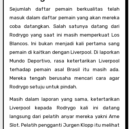
Sejumlah daftar pemain berkualitas telah
masuk dalam daftar pemain yang akan mereka
coba datangkan. Salah satunya datang dari
Rodrygo yang saat ini masih memperkuat Los
Blancos. Ini bukan menjadi kali pertama sang
pemain di kaitkan dengan Liverpool. Di laporkan
Mundo Deportivo, rasa ketertarikan Liverpool
terhadap pemain asal Brasil itu masih ada.
Mereka tengah berusaha mencari cara agar
Rodrygo setuju untuk pindah.
Masih dalam laporan yang sama, ketertarikan
Liverpool kepada Rodrygo kali ini datang
langsung dari pelatih anyar mereka yakni Arne
Slot. Pelatih pengganti Jurgen Klopp itu melihat