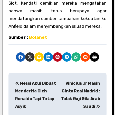
Slot. Kendati demikian mereka mengatakan
bahwa masih terus berupaya agar
mendatangkan sumber tambahan kekuatan ke
Anfield dalam menyimbangkan skuad mereka.
Sumber :
Bolanet
P
Messi Akui Dibuat
Vinicius Jr Masih
o
Menderita Oleh
Cinta Real Madrid :
s
Ronaldo Tapi Tetap
Tolak Gaji Gila Arab
Asyik
Saudi
t