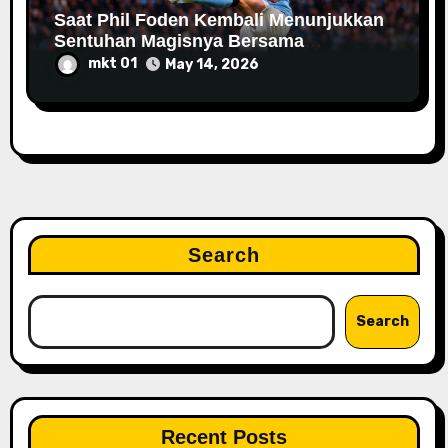
Saat Phil Foden Kembali Menunjukkan
Sentuhan Magisnya Bersama
Manchester City
mkt 01
May 14, 2026
Search
Search
Recent Posts