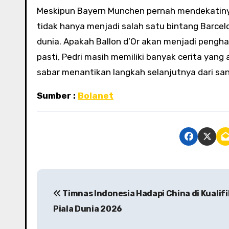
Meskipun Bayern Munchen pernah mendekatinya, i
tidak hanya menjadi salah satu bintang Barcelo
dunia. Apakah Ballon d’Or akan menjadi peng
pasti, Pedri masih memiliki banyak cerita yang 
sabar menantikan langkah selanjutnya dari sa
Sumber :
Bolanet
P
Timnas Indonesia Hadapi China di Kualifi
o
Piala Dunia 2026
s