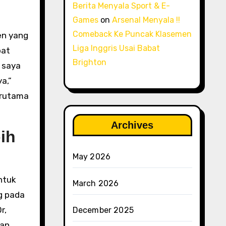
Berita Menyala Sport & E-
Games
on
Arsenal Menyala !!
Comeback Ke Puncak Klasemen
en yang
Liga Inggris Usai Babat
bat
Brighton
 saya
a,”
erutama
Archives
ih
May 2026
ntuk
March 2026
g pada
r,
December 2025
lan