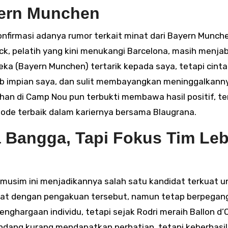
yern Munchen
gonfirmasi adanya rumor terkait minat dari Bayern Munch
lick, pelatih yang kini menukangi Barcelona, masih menja
ka (Bayern Munchen) tertarik kepada saya, tetapi cinta
lub impian saya, dan sulit membayangkan meninggalkanny
han di Camp Nou pun terbukti membawa hasil positif, t
iode terbaik dalam kariernya bersama Blaugrana.
a Bangga, Tapi Fokus Tim Leb
musim ini menjadikannya salah satu kandidat terkuat u
rmat dengan pengakuan tersebut, namun tetap berpegan
penghargaan individu, tetapi sejak Rodri meraih Ballon d’O
ndang kurang mendapatkan perhatian, tetapi keberhasi