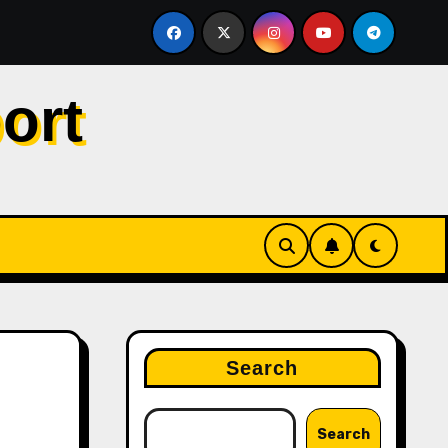
ersaingan Gelar, Tegaskan City Tak Bisa Bergantung pada VA
ort
Search
Search