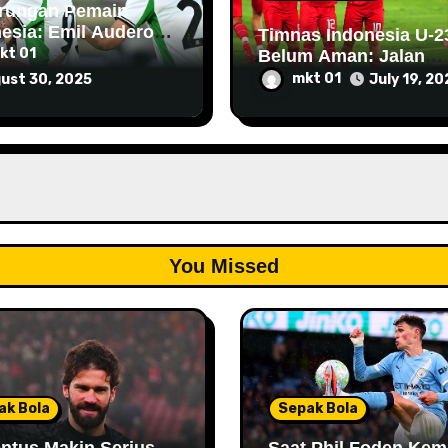
arungan Pemain
esia: Emil Audero
Timnas Indonesia U-2
lahkan Jay Idzes,
kt 01
Belum Aman: Jalan
onese Berada di
Menuju Semifinal Mas
mkt 01
ust 30, 2025
July 19, 20
ak Klasemen Serie A
Terjal
You Missed
ak Bola
Sepak Bola