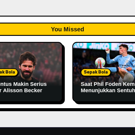
You Missed
ak Bola
Sepak Bola
ntus Makin Serius
Saat Phil Foden Kem
r Alisson Becker
Menunjukkan Sentu
Magisnya Bersama
Manchester City