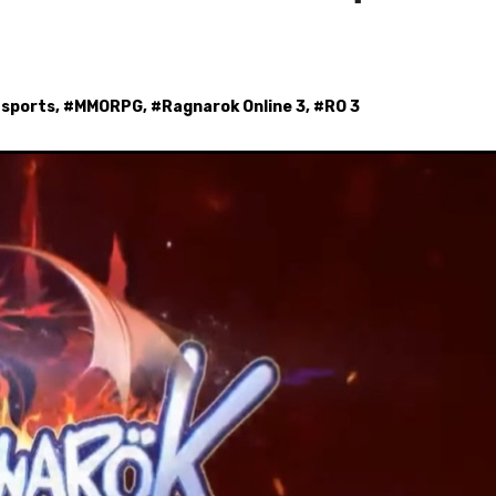
Esports
, #
MMORPG
, #
Ragnarok Online 3
, #
RO 3