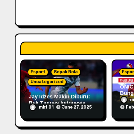
i
g
a
t
i
o
Esport
Sepak Bola
Espo
n
Uncategorized
ONIC
Bung
Jay Idzes Makin Diburu:
Final
m
Bek Timnas Indonesia
Seri
mkt 01
June 27, 2025
Feb
Jadi Incaran Panas Bursa
Transfer 2025