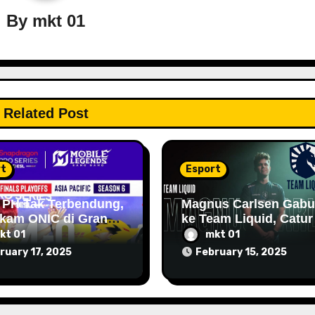
By
mkt 01
Related Post
rt
Esport
 PH Tak Terbendung,
Magnus Carlsen Gab
kam ONIC di Grand
ke Team Liquid, Catur
 Snapdragon Pro
Bertemu Esports
kt 01
mkt 01
es Season 6 APAC
ruary 17, 2025
February 15, 2025