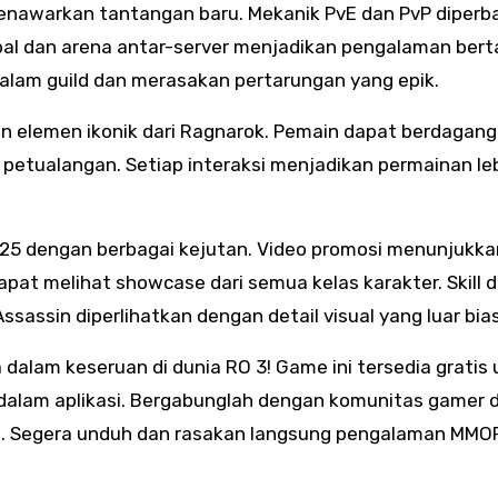
nawarkan tantangan baru. Mekanik PvE dan PvP diperba
obal dan arena antar-server menjadikan pengalaman bert
alam guild dan merasakan pertarungan yang epik.
 elemen ikonik dari Ragnarok. Pemain dapat berdagang
petualangan. Setiap interaksi menjadikan permainan le
025 dengan berbagai kejutan. Video promosi menunjukka
apat melihat showcase dari semua kelas karakter. Skill d
Assassin diperlihatkan dengan detail visual yang luar bia
alam keseruan di dunia RO 3! Game ini tersedia gratis
n dalam aplikasi. Bergabunglah dengan komunitas gamer 
ard. Segera unduh dan rasakan langsung pengalaman MM