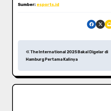
Sumber:
esports.id
P
The International 2025 Bakal Digelar di
o
Hamburg Pertama Kalinya
s
t
n
a
v