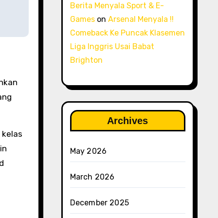
Berita Menyala Sport & E-
Games
on
Arsenal Menyala !!
Comeback Ke Puncak Klasemen
Liga Inggris Usai Babat
Brighton
ankan
ang
Archives
 kelas
in
May 2026
d
March 2026
December 2025