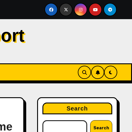
ersaingan Gelar, Tegaskan City Tak Bisa Bergantung pada VA
ort
Search
ame
Search