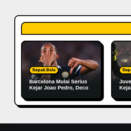
Sepak Bola
Sep
Barcelona Mulai Serius
Juve
Kejar Joao Pedro, Deco
Keja
Datangi London untuk
Negosiasi