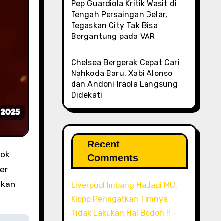
Pep Guardiola Kritik Wasit di
Tengah Persaingan Gelar,
Tegaskan City Tak Bisa
Bergantung pada VAR
Chelsea Bergerak Cepat Cari
Nahkoda Baru, Xabi Alonso
dan Andoni Iraola Langsung
Didekati
Recent
rok
Comments
er
akan
Liverpool Imbang Hadapi MU,
Klopp Peringatkan Timnya
Tidak Lakukan Hal Bodoh !! –