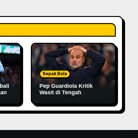
Sepak Bola
bali
Pep Guardiola Kritik
han
Wasit di Tengah
Persaingan Gelar,
Tegaskan City Tak Bisa
Bergantung pada VAR