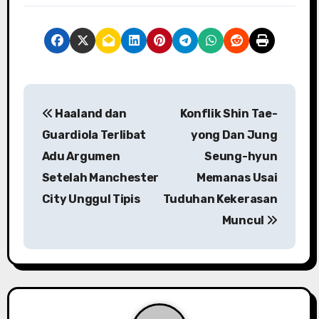
P
Haaland dan
Konflik Shin Tae-
o
Guardiola Terlibat
yong Dan Jung
s
Adu Argumen
Seung-hyun
Setelah Manchester
Memanas Usai
t
City Unggul Tipis
Tuduhan Kekerasan
n
Muncul
a
v
i