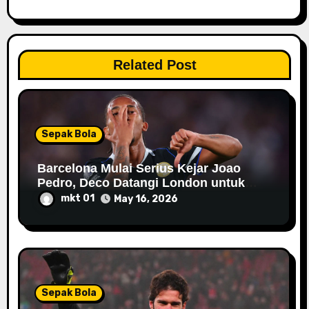
a
t
i
Related Post
o
n
Sepak Bola
Barcelona Mulai Serius Kejar Joao
Pedro, Deco Datangi London untuk
Negosiasi
mkt 01
May 16, 2026
Sepak Bola