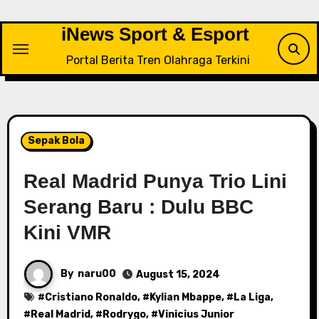
Skip
to
iNews Sport & Esport
content
Portal Berita Tren Olahraga Terkini
Sepak Bola
Real Madrid Punya Trio Lini
Serang Baru : Dulu BBC
Kini VMR
By
naru00
August 15, 2024
#
Cristiano Ronaldo
, #
Kylian Mbappe
, #
La Liga
,
#
Real Madrid
, #
Rodrygo
, #
Vinicius Junior