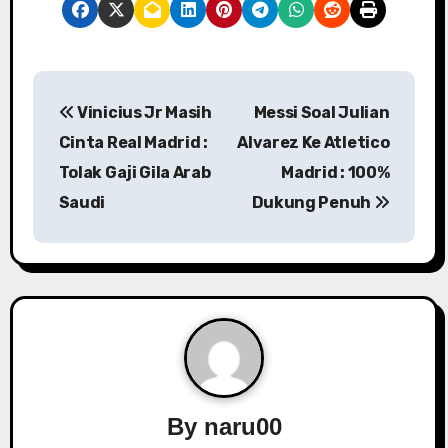
P
Vinicius Jr Masih
Messi Soal Julian
o
Cinta Real Madrid :
Alvarez Ke Atletico
s
Tolak Gaji Gila Arab
Madrid : 100%
Saudi
Dukung Penuh
t
n
a
v
i
g
By
naru00