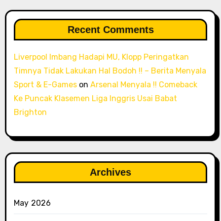
Recent Comments
Liverpool Imbang Hadapi MU, Klopp Peringatkan
Timnya Tidak Lakukan Hal Bodoh !! – Berita Menyala
Sport & E-Games
on
Arsenal Menyala !! Comeback
Ke Puncak Klasemen Liga Inggris Usai Babat
Brighton
Archives
May 2026