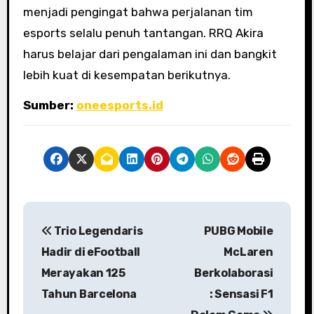
menjadi pengingat bahwa perjalanan tim
esports selalu penuh tantangan. RRQ Akira
harus belajar dari pengalaman ini dan bangkit
lebih kuat di kesempatan berikutnya.
Sumber:
oneesports.id
P
Trio Legendaris
PUBG Mobile
o
Hadir di eFootball
McLaren
s
Merayakan 125
Berkolaborasi
Tahun Barcelona
: Sensasi F1
t