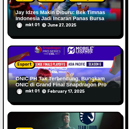
Jay Idzes Makin Diburu: Bek Timnas
Indonesia Jadi Incaran Panas Bursa
Transfer 2025
mkt 01
June 27, 2025
Esport
ONIC PH Tak Terbendung, Bungkam
ONIC di Grand Final Snapdragon Pro
Series Season 6 APAC
mkt 01
February 17, 2025