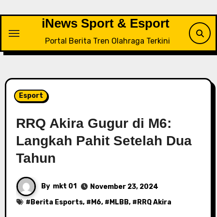
Skip
to
iNews Sport & Esport
content
Portal Berita Tren Olahraga Terkini
Esport
RRQ Akira Gugur di M6:
Langkah Pahit Setelah Dua
Tahun
By
mkt 01
November 23, 2024
#
Berita Esports
, #
M6
, #
MLBB
, #
RRQ Akira