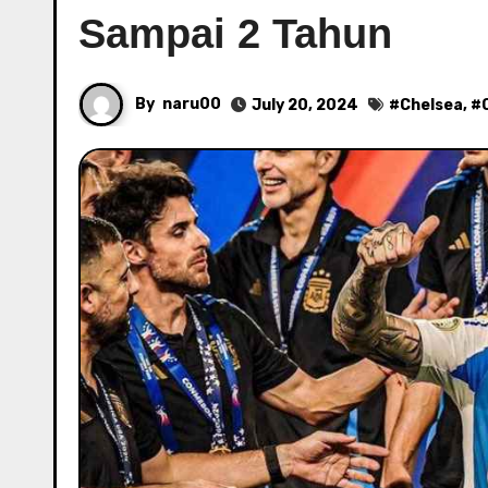
Sampai 2 Tahun
By
naru00
July 20, 2024
#
Chelsea
, #