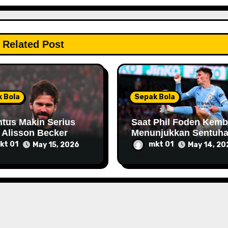
Related Post
 Bola
Sepak Bola
tus Makin Serius
Saat Phil Foden Kemb
 Alisson Becker
Menunjukkan Sentuh
Magisnya Bersama
kt 01
mkt 01
May 15, 2026
May 14, 20
Manchester City