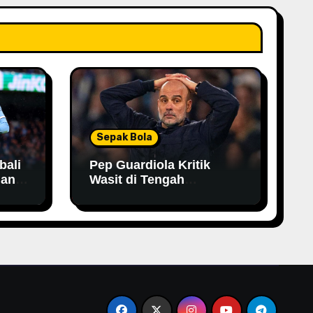
Sepak Bola
bali
Pep Guardiola Kritik
han
Wasit di Tengah
Persaingan Gelar,
Tegaskan City Tak Bisa
Bergantung pada VAR