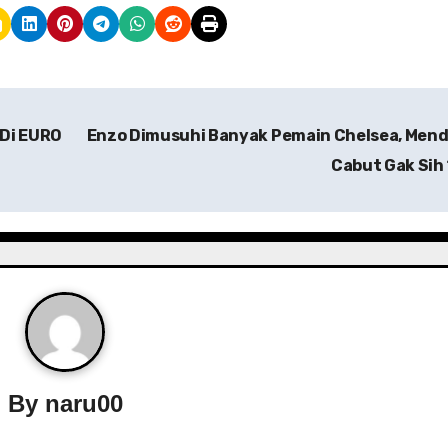
 Di EURO
Enzo Dimusuhi Banyak Pemain Chelsea, Men
Cabut Gak Sih
By
naru00