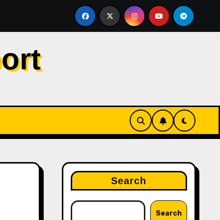
ersaingan Gelar, Tegaskan City Tak Bisa Bergantung pada VA
ort
Search
Search