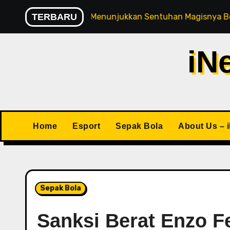
Skip
Foden Kembali Menunjukkan Sentuhan Magisnya Bersama Ma
TERBARU
to
content
iN
Home
Esport
Sepak Bola
About Us – 
Sepak Bola
Sanksi Berat Enzo F