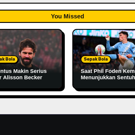
You Missed
ak Bola
Sepak Bola
ntus Makin Serius
Saat Phil Foden Kem
r Alisson Becker
Menunjukkan Sentu
Magisnya Bersama
Manchester City