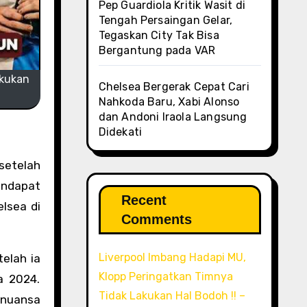
Pep Guardiola Kritik Wasit di
Tengah Persaingan Gelar,
Tegaskan City Tak Bisa
Bergantung pada VAR
akukan
Chelsea Bergerak Cepat Cari
Nahkoda Baru, Xabi Alonso
dan Andoni Iraola Langsung
Didekati
setelah
endapat
Recent
lsea di
Comments
Liverpool Imbang Hadapi MU,
elah ia
Klopp Peringatkan Timnya
a 2024.
Tidak Lakukan Hal Bodoh !! –
rnuansa