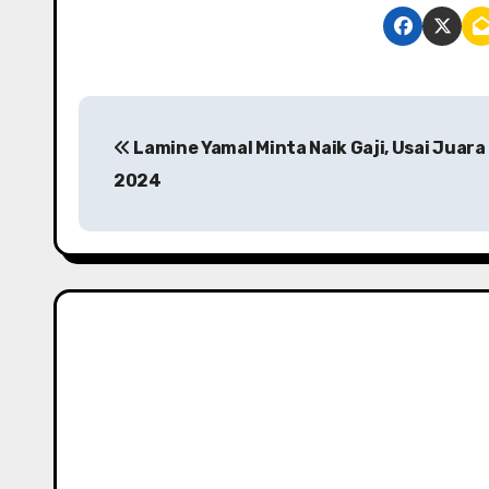
P
Lamine Yamal Minta Naik Gaji, Usai Juara
o
2024
s
t
n
a
v
i
g