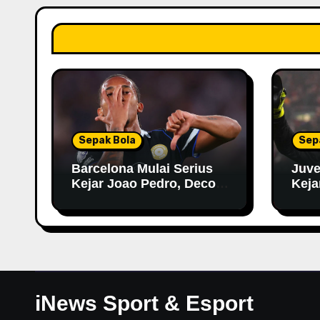
Sepak Bola
Sep
Barcelona Mulai Serius
Juve
Kejar Joao Pedro, Deco
Keja
Datangi London untuk
Negosiasi
iNews Sport & Esport