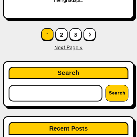
menghadapi…
Posts
1
2
3
pagination
Next Page »
Search
Search
Recent Posts