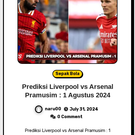
Sepak Bola
Prediksi Liverpool vs Arsenal
Pramusim : 1 Agustus 2024
naru00
July 31, 2024
0 Comment
Prediksi Liverpool vs Arsenal Pramusim : 1