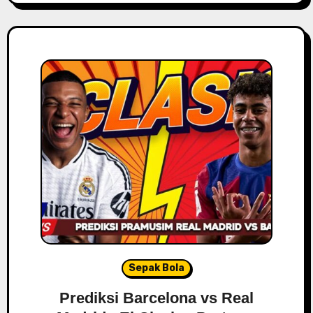
Sepak Bola
Prediksi Barcelona vs Real