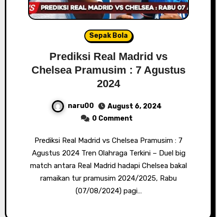
Sepak Bola
Prediksi Real Madrid vs
Chelsea Pramusim : 7 Agustus
2024
naru00
August 6, 2024
0 Comment
Prediksi Real Madrid vs Chelsea Pramusim : 7
Agustus 2024 Tren Olahraga Terkini – Duel big
match antara Real Madrid hadapi Chelsea bakal
ramaikan tur pramusim 2024/2025, Rabu
(07/08/2024) pagi…