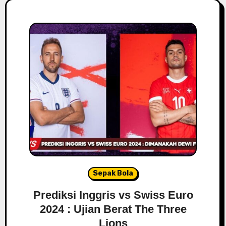
Sepak Bola
Prediksi Inggris vs Swiss Euro
2024 : Ujian Berat The Three
Lions