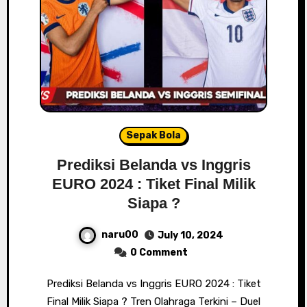
Sepak Bola
Prediksi Belanda vs Inggris
EURO 2024 : Tiket Final Milik
Siapa ?
naru00
July 10, 2024
0 Comment
Prediksi Belanda vs Inggris EURO 2024 : Tiket
Final Milik Siapa ? Tren Olahraga Terkini – Duel