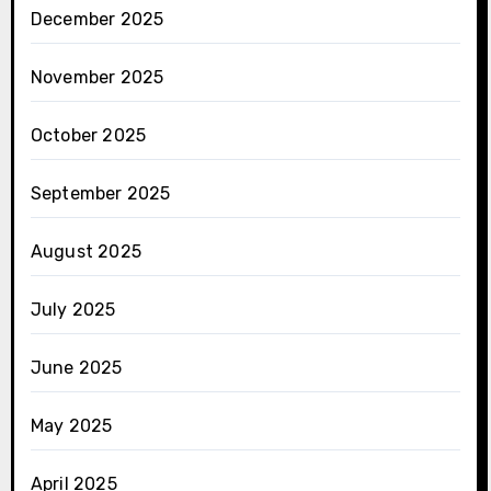
December 2025
November 2025
October 2025
September 2025
August 2025
July 2025
June 2025
May 2025
April 2025