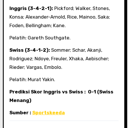
Inggris (3-4-2-1):
Pickford; Walker, Stones,
Konsa; Alexander-Arnold, Rice, Mainoo, Saka;
Foden, Bellingham; Kane.
Pelatih: Gareth Southgate.
Swiss (3-4-1-2):
Sommer; Schar, Akanji,
Rodriguez; Ndoye, Freuler, Xhaka, Aebischer;
Rieder; Vargas, Embolo.
Pelatih: Murat Yakin.
Prediksi Skor Inggris vs Swiss : 0-1 (Swiss
Menang)
Sumber :
Sportskeeda