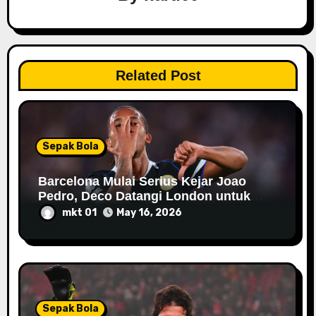
a
t
i
Related Post
o
n
Sepak Bola
Barcelona Mulai Serius Kejar Joao
Pedro, Deco Datangi London untuk
Negosiasi
mkt 01
May 16, 2026
Sepak Bola