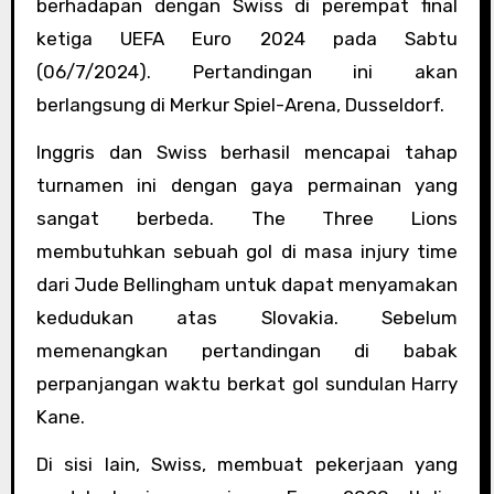
berhadapan dengan Swiss di perempat final
ketiga UEFA Euro 2024 pada Sabtu
(06/7/2024). Pertandingan ini akan
berlangsung di Merkur Spiel-Arena, Dusseldorf.
Inggris dan Swiss berhasil mencapai tahap
turnamen ini dengan gaya permainan yang
sangat berbeda. The Three Lions
membutuhkan sebuah gol di masa injury time
dari Jude Bellingham untuk dapat menyamakan
kedudukan atas Slovakia. Sebelum
memenangkan pertandingan di babak
perpanjangan waktu berkat gol sundulan Harry
Kane.
Di sisi lain, Swiss, membuat pekerjaan yang