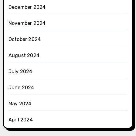
December 2024
November 2024
October 2024
August 2024
July 2024
June 2024
May 2024
April 2024