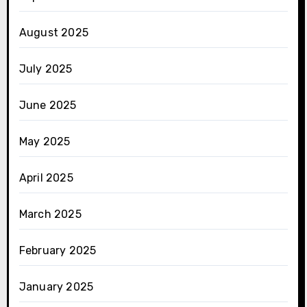
August 2025
July 2025
June 2025
May 2025
April 2025
March 2025
February 2025
January 2025