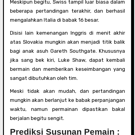
Meskipun begitu, Swiss tampil luar biasa dalam
beberapa pertandingan terakhir, dan berhasil
mengalahkan Italia di babak 16 besar.
Disisi lain kemenangan Inggris di menit akhir
atas Slovakia mungkin akan menjadi titik balik
bagi anak asuh Gareth Southgate. Khususnya
jika sang bek kiri, Luke Shaw, dapat kembali
bermain dan memberikan keseimbangan yang
sangat dibutuhkan oleh tim.
Meski tidak akan mudah, dan pertandingan
mungkin akan berlanjut ke babak perpanjangan
waktu, namun permainan dipastikan bakal
berjalan begitu sengit.
Prediksi Susunan Pemain :