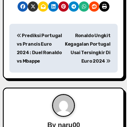
P
Prediksi Portugal
Ronaldo Ungkit
o
vs Prancis Euro
Kegagalan Portugal
s
2024 : Duel Ronaldo
Usai Tersingkir Di
vs Mbappe
Euro 2024
t
n
a
v
i
g
By
naru00