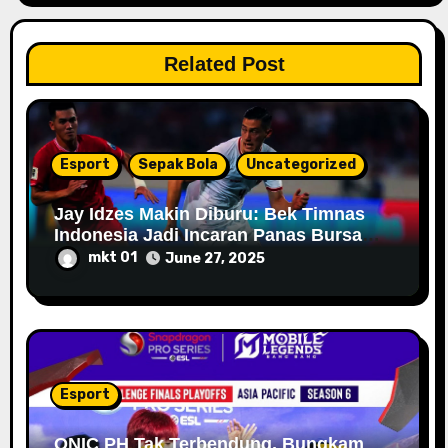
t
i
Related Post
o
n
Esport
Sepak Bola
Uncategorized
Jay Idzes Makin Diburu: Bek Timnas
Indonesia Jadi Incaran Panas Bursa
Transfer 2025
mkt 01
June 27, 2025
Esport
ONIC PH Tak Terbendung, Bungkam