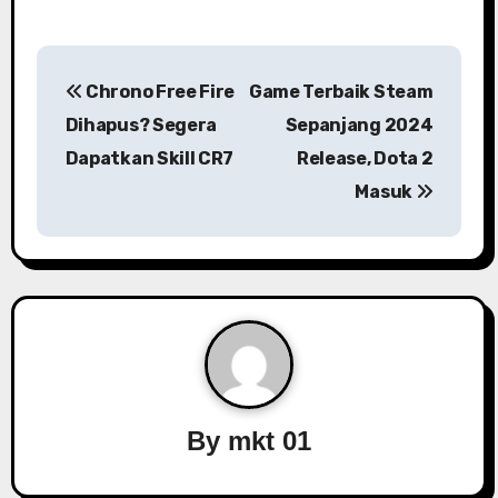
P
Chrono Free Fire
Game Terbaik Steam
o
Dihapus? Segera
Sepanjang 2024
s
Dapatkan Skill CR7
Release, Dota 2
Masuk
t
n
a
v
i
g
By
mkt 01
a