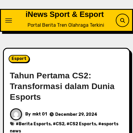
Skip
to
iNews Sport & Esport
content
Portal Berita Tren Olahraga Terkini
Esport
Tahun Pertama CS2:
Transformasi dalam Dunia
Esports
By
mkt 01
December 29, 2024
#
Berita Esports
, #
CS2
, #
CS2 Esports
, #
esports
news