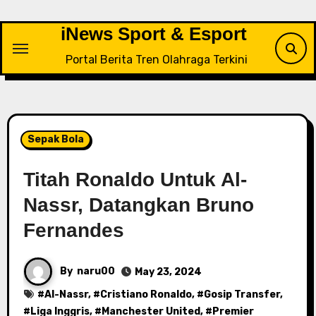
Skip
to
iNews Sport & Esport
content
Portal Berita Tren Olahraga Terkini
Sepak Bola
Titah Ronaldo Untuk Al-
Nassr, Datangkan Bruno
Fernandes
By
naru00
May 23, 2024
#
Al-Nassr
, #
Cristiano Ronaldo
, #
Gosip Transfer
,
#
Liga Inggris
, #
Manchester United
, #
Premier