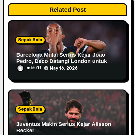
i
Related Post
o
n
Sepak Bola
Barcelona Mulai Serius Kejar Joao
Pedro, Deco Datangi London untuk
Negosiasi
mkt 01
May 16, 2026
Sepak Bola
Juventus Makin Serius Kejar Alisson
Becker