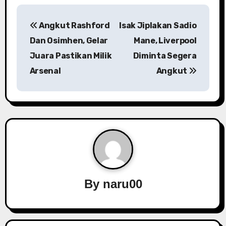
P
Angkut Rashford
Isak Jiplakan Sadio
o
Dan Osimhen, Gelar
Mane, Liverpool
s
Juara Pastikan Milik
Diminta Segera
Arsenal
Angkut
t
n
a
v
i
g
By
naru00
a
t